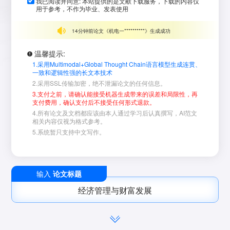
我已阅读并同意: 本站提供的是文献下载服务，下载的内容仅
用于参考，不作为毕业、发表使用
5分钟前论文《刷式密**********》生成成功
14分钟前论文《机电一**********》生成成功
8分钟前论文《广东省**********》生成成功
10分钟前论文《B2B**********》生成成功
温馨提示:
13分钟前论文《沥青与**********》生成成功
5分钟前论文《公路建**********》生成成功
1.采用Multimodal+Global Thought Chain语言模型生成连贯、
一致和逻辑性强的长文本技术
15分钟前论文《虚拟网**********》生成成功
5分钟前论文《刷式密**********》生成成功
2.采用SSL传输加密，绝不泄漏论文的任何信息。
13分钟前论文《浅析中**********》生成成功
14分钟前论文《机电一**********》生成成功
3.支付之前，请确认能接受机器生成带来的误差和局限性，再
支付费用，确认支付后不接受任何形式退款。
12分钟前论文《单片机**********》生成成功
10分钟前论文《B2B**********》生成成功
4.所有论文及文档都应该由本人通过学习后认真撰写，AI范文
相关内容仅视为格式参考。
10分钟前论文《倾向于**********》生成成功
5分钟前论文《公路建**********》生成成功
5.系统暂只支持中文写作。
15分钟前论文《校内外**********》生成成功
15分钟前论文《虚拟网**********》生成成功
13分钟前论文《浅析中**********》生成成功
8分钟前论文《公路建**********》生成成功
12分钟前论文《单片机**********》生成成功
4分钟前论文《信息化**********》生成成功
输入
论文标题
10分钟前论文《虚拟机**********》生成成功
10分钟前论文《倾向于**********》生成成功
经济管理与财富发展
11分钟前论文《信息化**********》生成成功
15分钟前论文《校内外**********》生成成功
12分钟前论文《工业与**********》生成成功
8分钟前论文《公路建**********》生成成功